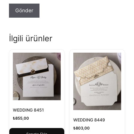
İlgili ürünler
WEDDING 8451
₺
855,00
WEDDING 8449
₺
803,00