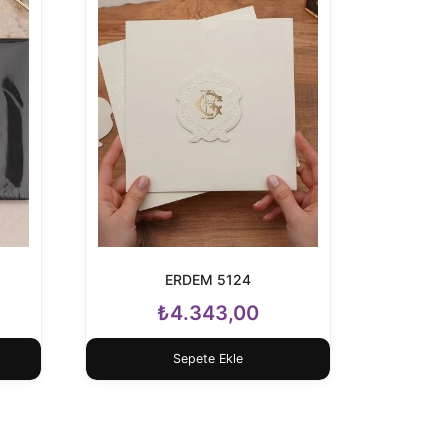
)
ERDEM 5124
₺
4.343,00
Sepete Ekle