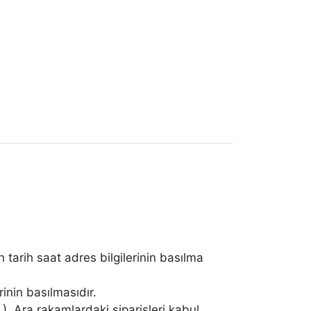
n tarih saat adres bilgilerinin basılma
rinin basılmasıdır.
…) Ara rakamlardaki siparişleri kabul