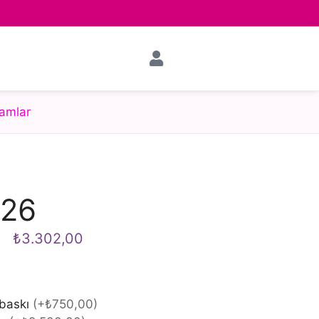
amlar
126
₺
3.302,00
 baskı
(
+₺750,00
)