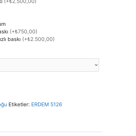
kı
(
+₺2.500,00
)
rum
askı
(
+₺750,00
)
ızlı baskı
(
+₺2.500,00
)
oğu
Etiketler:
ERDEM 5126