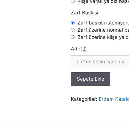
Klişe varak yaldız bas
Zarf Baskısı
Zarf baskısı istemiyo
Zarf üzerine normal b
Zarf üzerine klişe yald
Adet
*
Sepete Ekle
Kategoriler:
Erdem Katal