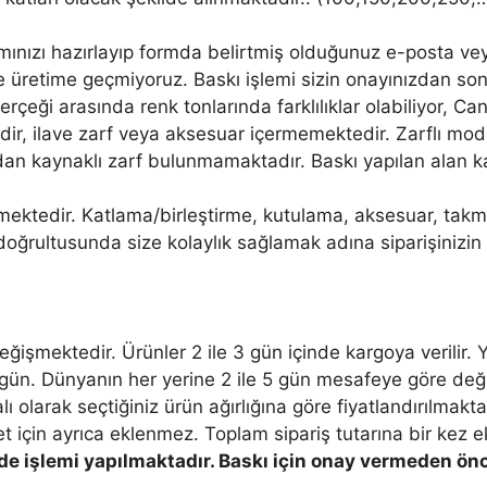
arımınızı hazırlayıp formda belirtmiş olduğunuz e-posta
 üretime geçmiyoruz. Baskı işlemi sizin onayınızdan son
rçeği arasında renk tonlarında farklılıklar olabiliyor, Ca
ir, ilave zarf veya aksesuar içermemektedir. Zarflı modell
dan kaynaklı zarf bulunmamaktadır. Baskı yapılan alan k
mektedir. Katlama/birleştirme, kutulama, aksesuar, takm
r doğrultusunda size kolaylık sağlamak adına siparişinizin 
ğişmektedir. Ürünler 2 ile 3 gün içinde kargoya verilir. Y
 2 gün. Dünyanın her yerine 2 ile 5 gün mesafeye göre deği
 olarak seçtiğiniz ürün ağırlığına göre fiyatlandırılmakta
t için ayrıca eklenmez. Toplam sipariş tutarına bir kez ek
e işlemi yapılmaktadır. Baskı için onay vermeden önce 