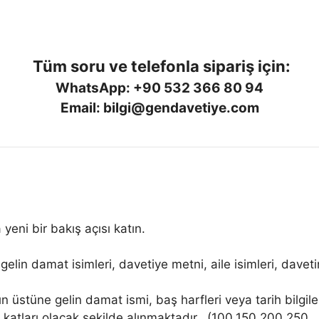
Tüm soru ve telefonla sipariş için:
WhatsApp: +90 532 366 80 94
Email: bilgi@gendavetiye.com
 yeni bir bakış açısı katın.
gelin damat isimleri, davetiye metni, aile isimleri, daveti
n üstüne gelin damat ismi, baş harfleri veya tarih bilgile
 katları olacak şekilde alınmaktadır.. (100,150,200,250,